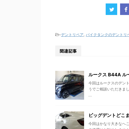
-
デントリペア
,
バイクタンクのデントリ
関連記事
ルークス B44A 
今回はルークスのデン
うでご相談いただきま
...
ビッグデントどこま
今回はかなり大きなへ